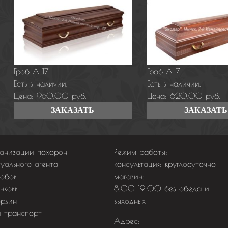
Гроб А-17
Гроб А-7
Есть в наличии.
Есть в наличии.
Цена: 980.00
руб.
Цена: 620.00
руб.
ЗАКАЗАТЬ
ЗАКАЗАТЬ
ганизации похорон
Режим работы:
уального агента
консультация: круглосуточно
робов
магазин:
нковв
8:00-19:00 без обеда и
орзин
выходных
й транспорт
Адрес: