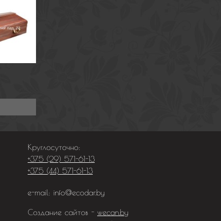
Круглосуточно:
+375 (29) 571-61-13
+375 (44) 571-61-13
e-mail:
info@ecodar.by
Создание сайтов -
wecan.by