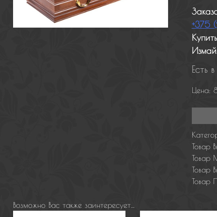
Заказ
+375 (
Купить
Измай
Есть в
Цена:
Катего
Товар 
Товар 
Товар В
Товар 
Возможно Вас также заинтересует…