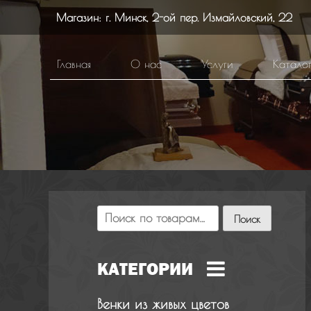
Skip
Магазин:
г. Минск
, 2-ой пер. Измайловский, 22
to
content
Главная
О нас
Услуги
Катало
Искать:
Поиск
КАТЕГОРИИ
Венки из живых цветов