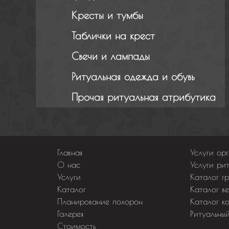
Кресты и тумбы
Таблички на крест
Свечи и лампады
Ритуальная одежда и обувь
Прочая ритуальная атрибутика
Главная
Услуги ор
О нас
Услуги рит
Услуги
Каталог г
Каталог
Каталог ве
Планирование похорон
Каталог к
Галерея
Ритуальны
Стоимость