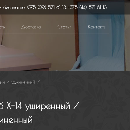
и бесплатно
+375 (29) 571-61-13
,
+375 (44) 571-61-13
ть
Доставка
Статьи
Контакты
ный / удлиненный
/
б Х-14 уширенный /
иненный