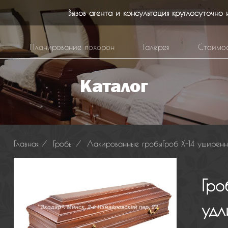
Вызов агента и консультация круглосуточно
г
Планирование похорон
Галерея
Стоимос
Главная
/
Гробы
/
Лакированные гробы
Гроб Х-14 уширен
Гро
удл