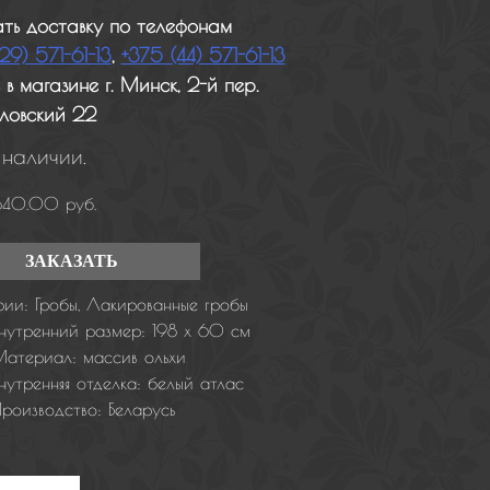
ать доставку по телефонам
29) 571-61-13
,
+375 (44) 571-61-13
 в магазине г. Минск, 2-й пер.
ловский 22
 наличии.
 840.00
руб.
ЗАКАЗАТЬ
рии:
Гробы
,
Лакированные гробы
Внутренний размер:
198 х 60 см
Материал:
массив ольхи
нутренняя отделка:
белый атлас
Производство:
Беларусь